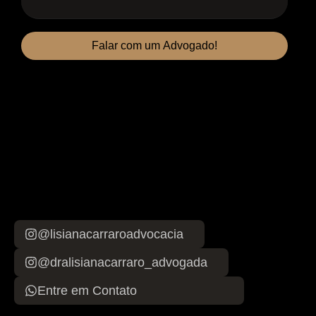
Falar com um Advogado!
@lisianacarraroadvocacia
@dralisianacarraro_advogada
Entre em Contato