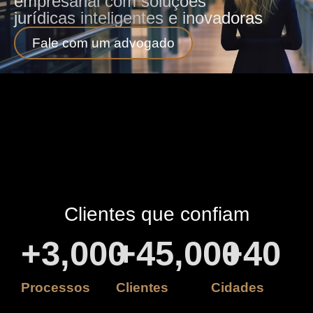
empresarial com soluções
jurídicas inteligentes e inovadoras
Fale com um advogado
Clientes que confiam
+
3,000
+
45,000
+
40
Processos
Clientes
Cidades