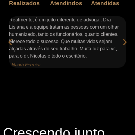
Realizados
Atendindos
Atendidas
s e
Realmente, é um jeito diferente de advogar. Dra
At
ter
Lisiana e a equipe tratam as pessoas com um olhar
co
humanizado, tanto os funcionários, quanto clientes.
pa
Merece todo o sucesso. Que muitas vidas sejam
me
alçadas através do seu trabalho. Muita luz para vc,
nã
para o dr. Nícolas e todo o escritório.
de
- Naará Ferreira
- 
Crescendo junto