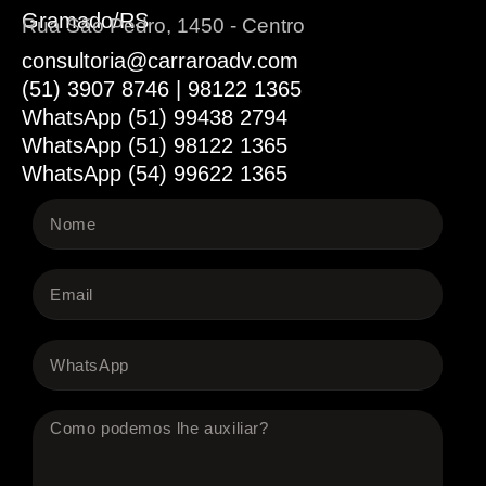
Gramado/RS
Rua São Pedro, 1450 - Centro
consultoria@carraroadv.com
(51) 3907 8746 | 98122 1365
WhatsApp (51) 99438 2794
WhatsApp (51) 98122 1365
WhatsApp (54) 99622 1365