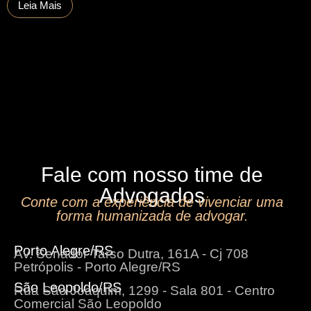
Leia Mais
Fale com nosso time de
Advogados
Conte com a experiência de vivenciar uma
forma humanizada de advogar.
Porto Alegre/RS
Av. Senador Tarso Dutra, 161A - Cj 708
Petrópolis - Porto Alegre/RS
São Leopoldo/RS
Rua São Joaquim, 1299 - Sala 801 - Centro
Comercial São Leopoldo