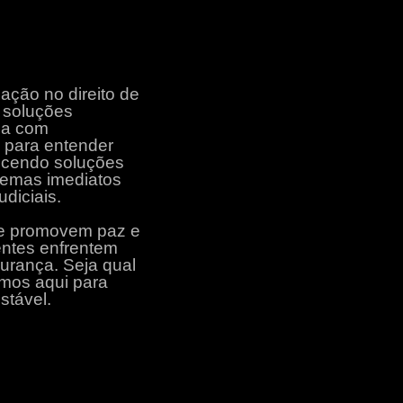
ação no direito de
e soluções
lha com
 para entender
recendo soluções
blemas imediatos
diciais.
e promovem paz e
entes enfrentem
gurança. Seja qual
tamos aqui para
stável.