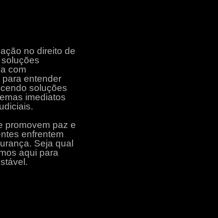
ação no direito de
e soluções
lha com
 para entender
recendo soluções
blemas imediatos
diciais.
e promovem paz e
entes enfrentem
gurança. Seja qual
tamos aqui para
stável.