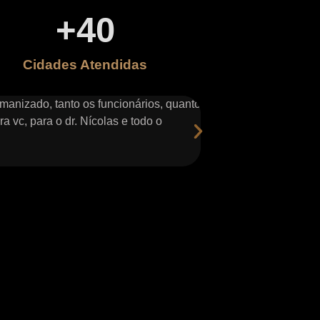
+
40
Cidades Atendidas
manizado, tanto os funcionários, quanto
Atendimento excepcion
a vc, para o dr. Nícolas e todo o
escolhe-los para me re
- Jeferson Gomes