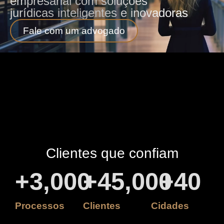
empresarial com soluções
jurídicas inteligentes e inovadoras
Fale com um advogado
Clientes que confiam
+
3,000
+
45,000
+
40
Processos
Clientes
Cidades