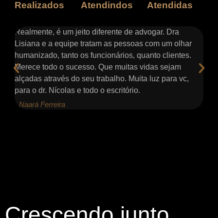
Realizados
Atendindos
Atendidas
s e
Realmente, é um jeito diferente de advogar. Dra
At
ter
Lisiana e a equipe tratam as pessoas com um olhar
co
humanizado, tanto os funcionários, quanto clientes.
pa
Merece todo o sucesso. Que muitas vidas sejam
me
alçadas através do seu trabalho. Muita luz para vc,
nã
para o dr. Nícolas e todo o escritório.
de
- Naará Ferreira
- 
Crescendo junto