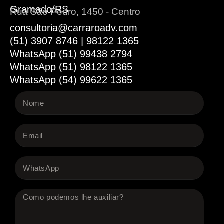
Gramado/RS
Rua São Pedro, 1450 - Centro
consultoria@carraroadv.com
(51) 3907 8746 | 98122 1365
WhatsApp (51) 99438 2794
WhatsApp (51) 98122 1365
WhatsApp (54) 99622 1365