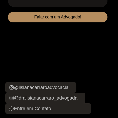
Falar com um Advogado!
@lisianacarraroadvocacia
@dralisianacarraro_advogada
Entre em Contato