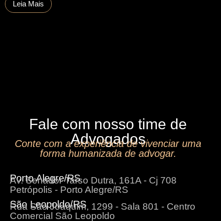
Leia Mais
Fale com nosso time de
Advogados
Conte com a experiência de vivenciar uma
forma humanizada de advogar.
Porto Alegre/RS
Av. Senador Tarso Dutra, 161A - Cj 708
Petrópolis - Porto Alegre/RS
São Leopoldo/RS
Rua São Joaquim, 1299 - Sala 801 - Centro
Comercial São Leopoldo