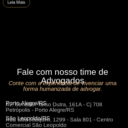
Leia Mais
Fale com nosso time de
Advogados
Conte com a experiência de vivenciar uma
forma humanizada de advogar.
Porto Alegre/RS
Av. Senador Tarso Dutra, 161A - Cj 708
Petrópolis - Porto Alegre/RS
São Leopoldo/RS
Rua São Joaquim, 1299 - Sala 801 - Centro
Comercial São Leopoldo