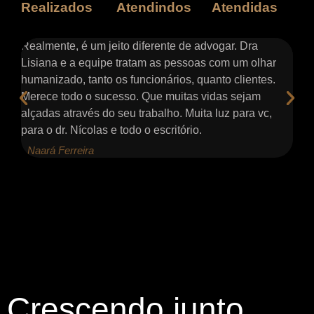
Realizados
Atendindos
Atendidas
s e
Realmente, é um jeito diferente de advogar. Dra
At
ter
Lisiana e a equipe tratam as pessoas com um olhar
co
humanizado, tanto os funcionários, quanto clientes.
pa
Merece todo o sucesso. Que muitas vidas sejam
me
alçadas através do seu trabalho. Muita luz para vc,
nã
para o dr. Nícolas e todo o escritório.
de
- Naará Ferreira
- 
Crescendo junto