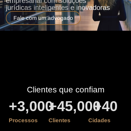
empresarial com soluções
jurídicas inteligentes e inovadoras
Fale com um advogado
Clientes que confiam
+
3,000
+
45,000
+
40
Processos
Clientes
Cidades