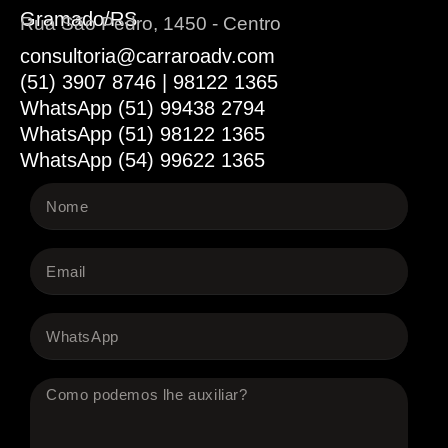
Gramado/RS
Rua São Pedro, 1450 - Centro
consultoria@carraroadv.com
(51) 3907 8746 | 98122 1365
WhatsApp (51) 99438 2794
WhatsApp (51) 98122 1365
WhatsApp (54) 99622 1365