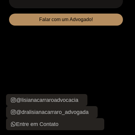
Falar com um Advogado!
@lisianacarraroadvocacia
@dralisianacarraro_advogada
Entre em Contato