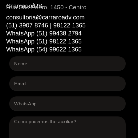
Gramado/RS
Rua São Pedro, 1450 - Centro
consultoria@carraroadv.com
(51) 3907 8746 | 98122 1365
WhatsApp (51) 99438 2794
WhatsApp (51) 98122 1365
WhatsApp (54) 99622 1365