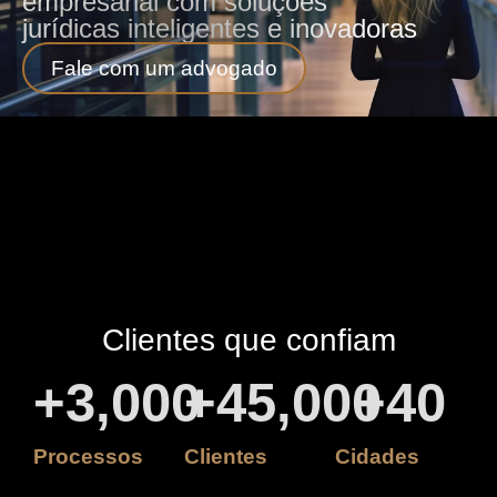
empresarial com soluções
jurídicas inteligentes e inovadoras
Fale com um advogado
Clientes que confiam
+
3,000
+
45,000
+
40
Processos
Clientes
Cidades