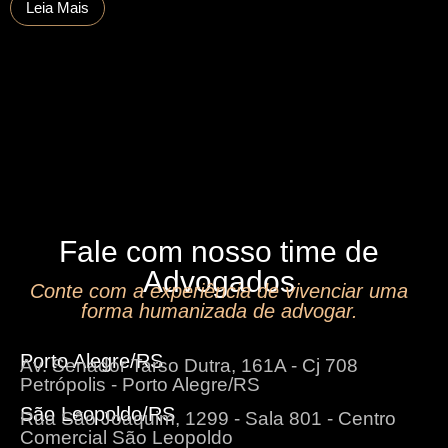
Leia Mais
Fale com nosso time de
Advogados
Conte com a experiência de vivenciar uma
forma humanizada de advogar.
Porto Alegre/RS
Av. Senador Tarso Dutra, 161A - Cj 708
Petrópolis - Porto Alegre/RS
São Leopoldo/RS
Rua São Joaquim, 1299 - Sala 801 - Centro
Comercial São Leopoldo