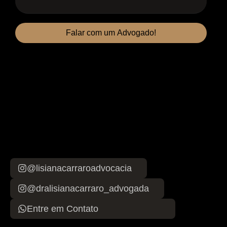
Falar com um Advogado!
@lisianacarraroadvocacia
@dralisianacarraro_advogada
Entre em Contato