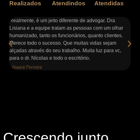
Realizados
Atendindos
Atendidas
s e
Realmente, é um jeito diferente de advogar. Dra
At
ter
Lisiana e a equipe tratam as pessoas com um olhar
co
humanizado, tanto os funcionários, quanto clientes.
pa
Merece todo o sucesso. Que muitas vidas sejam
me
alçadas através do seu trabalho. Muita luz para vc,
nã
para o dr. Nícolas e todo o escritório.
de
- Naará Ferreira
- 
Crescendo junto